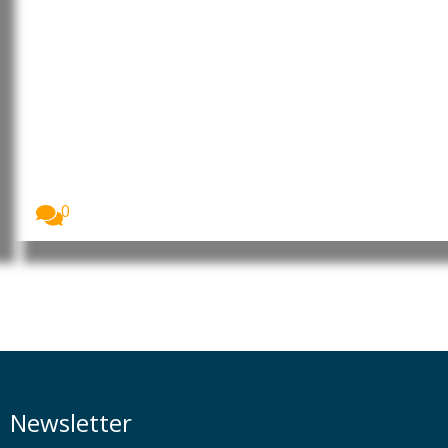
OIT promove emprego jovem e
empreendedorismo em Angola e
na RD Congo
A Organização Internacional do Trabalho (OIT) está
a...
0
Newsletter