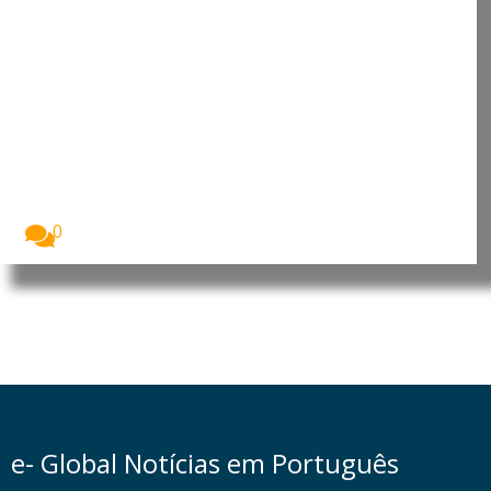
África enfrenta impactos mais
graves da perda de
biodiversidade, alerta ONU
A perda de biodiversidade está a afetar de...
0
e- Global Notícias em Português