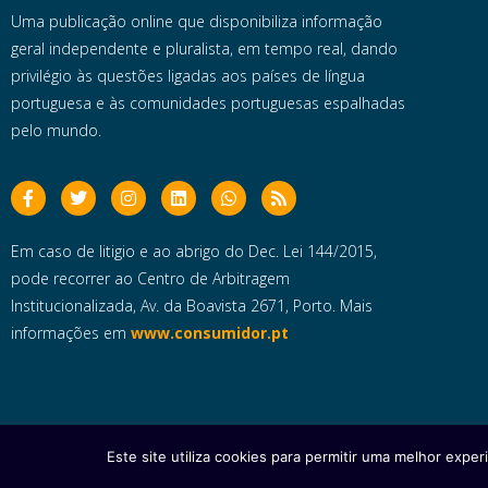
Uma publicação online que disponibiliza informação
geral independente e pluralista, em tempo real, dando
privilégio às questões ligadas aos países de língua
portuguesa e às comunidades portuguesas espalhadas
pelo mundo.
Em caso de litigio e ao abrigo do Dec. Lei 144/2015,
pode recorrer ao Centro de Arbitragem
Institucionalizada, Av. da Boavista 2671, Porto. Mais
informações em
www.consumidor.pt
Este site utiliza cookies para permitir uma melhor experi
Copyright © 2025 e- Global Notícias em Português | Todos os dire