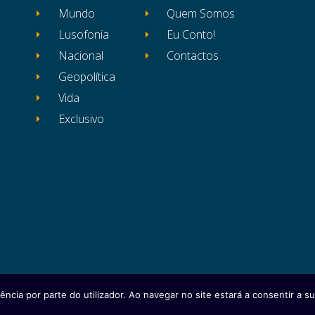
Mundo
Quem Somos
Lusofonia
Eu Conto!
Nacional
Contactos
Geopolítica
Vida
Exclusivo
ência por parte do utilizador. Ao navegar no site estará a consentir a sua
itos reservados
Ficha Técnica
Estatuto Editor