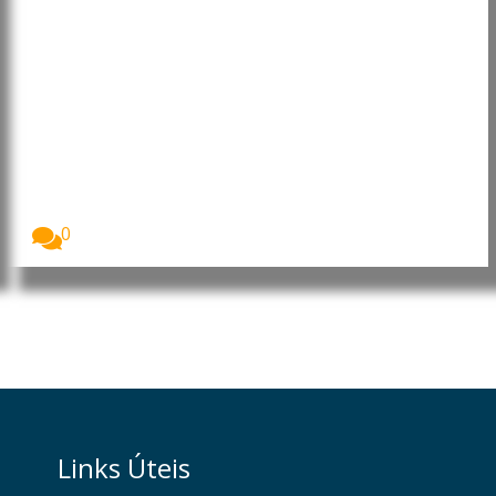
RDC: Ébola já matou mais de
1.700 pessoas no leste da RDC
A epidemia de Ébola na República Democrática do...
0
Links Úteis