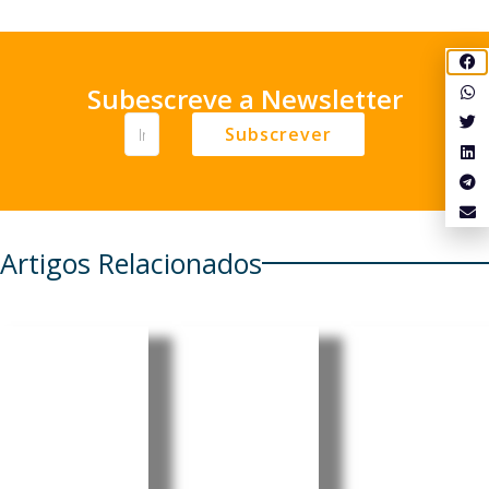
Subescreve a Newsletter
Subscrever
Artigos Relacionados
África
RDC:
OIT
enfrenta
Ébola já
promove
impactos
matou
emprego
mais
mais de
jovem e
graves da
1.700
empreen
perda de
pessoas
dedorism