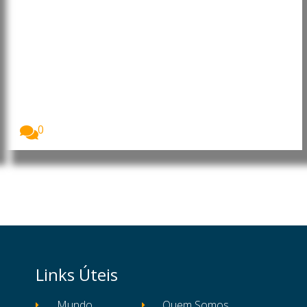
Nigéria: Governo anuncia
aumento salário às Forças
Armadas
O Governo da Nigéria anunciou uma ampla revisão...
0
Links Úteis
Mundo
Quem Somos