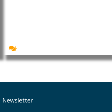
Uganda: Mais de 24 mil
microempresas recebem
financiamento do BEI Global para
impulsionar negócios e emprego
Mais de 24 mil microempresas no Uganda
receberam...
0
Newsletter