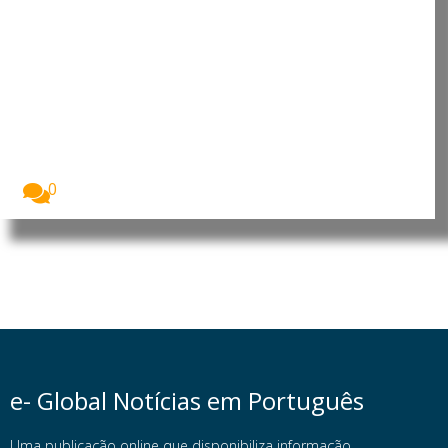
Zimbábue: Polícia de Bulawayo
apreende droga avaliada em 23
mil dólares americanos
A Polícia de Bulawayo anunciou nesta terça-feira (4),...
0
e- Global Notícias em Português
Uma publicação online que disponibiliza informação