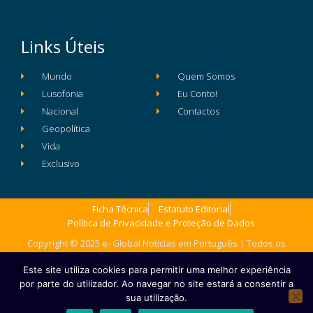
Links Úteis
Mundo
Quem Somos
Lusofonia
Eu Conto!
Nacional
Contactos
Geopolítica
Vida
Exclusivo
Ficha Técnica
Estatuto Editorial
Política de Privacidade e Proteção de Dados
Copyright © 2025 e- Global Notícias em Português | Todos os
direitos reservados
Este site utiliza cookies para permitir uma melhor experiência
por parte do utilizador. Ao navegar no site estará a consentir a
sua utilização.