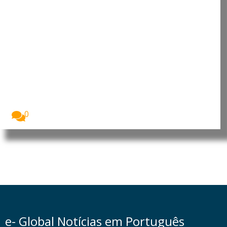
África Ocidental e Central
enfrenta risco de catástrofe
alimentar com 55 milhões de
pessoas ameaçadas pela fome
África Ocidental e Central enfrenta uma crise
alimentar...
0
e- Global Notícias em Português