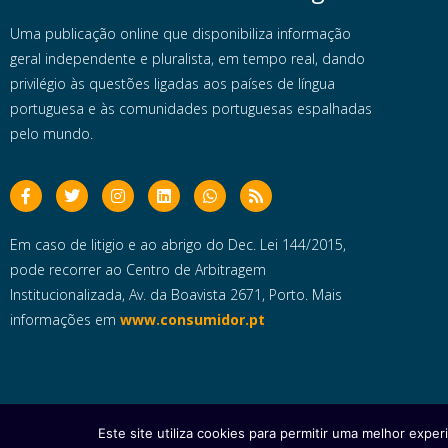
Uma publicação online que disponibiliza informação
geral independente e pluralista, em tempo real, dando
privilégio às questões ligadas aos países de língua
portuguesa e às comunidades portuguesas espalhadas
pelo mundo.
Em caso de litigio e ao abrigo do Dec. Lei 144/2015,
pode recorrer ao Centro de Arbitragem
Institucionalizada, Av. da Boavista 2671, Porto. Mais
informações em
www.consumidor.pt
Este site utiliza cookies para permitir uma melhor experi
Copyright © 2025 e- Global Notícias em Português | Todos os dire