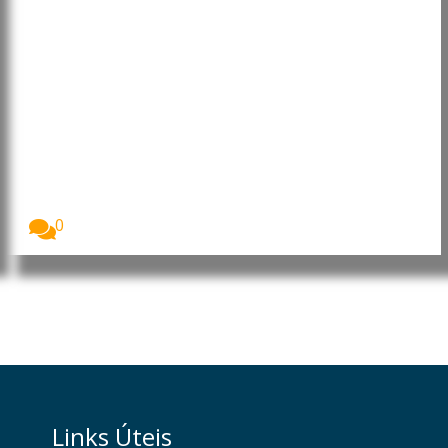
Angola: João Lourenço recebe
convite oficial para visitar a
Gâmbia
O Presidente da República de Angola, João
Lourenço,...
0
Links Úteis