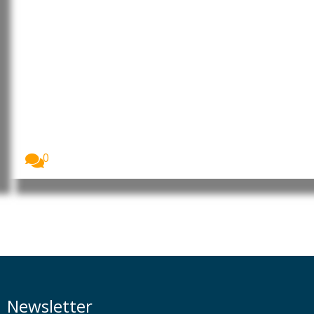
África: João Lourenço lança
campanha da OAFLAD para
reforçar a resiliência
O Presidente da República de Angola, João
Lourenço,...
0
Newsletter