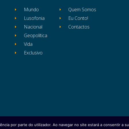
Mundo
Quem Somos
Lusofonia
Eu Conto!
Nacional
Contactos
Geopolítica
Vida
Exclusivo
ência por parte do utilizador. Ao navegar no site estará a consentir a sua
itos reservados
Ficha Técnica
Estatuto Editor