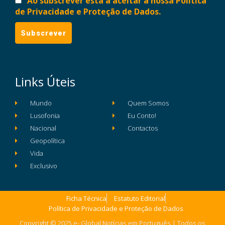
Ao subscrever está a aceitar a nossa Política
de Privacidade e Proteção de Dados.
Links Úteis
Mundo
Quem Somos
Lusofonia
Eu Conto!
Nacional
Contactos
Geopolítica
Vida
Exclusivo
Ficha Técnica
Estatuto Editorial
Política de Privacidade e Proteção de Dados
Copyright © 2025 e- Global Notícias em Português | Todos os