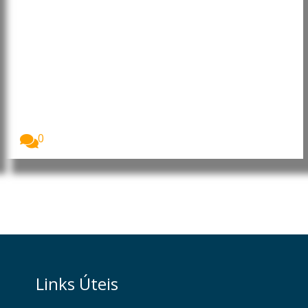
RDC: Ébola já matou mais de
1.700 pessoas no leste da RDC
A epidemia de Ébola na República Democrática do...
0
Links Úteis