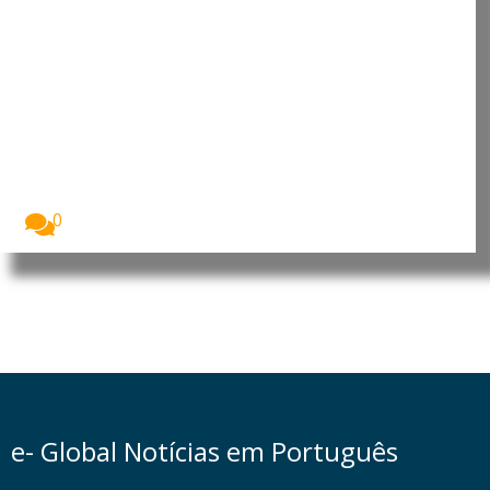
África enfrenta impactos mais
graves da perda de
biodiversidade, alerta ONU
A perda de biodiversidade está a afetar de...
0
e- Global Notícias em Português