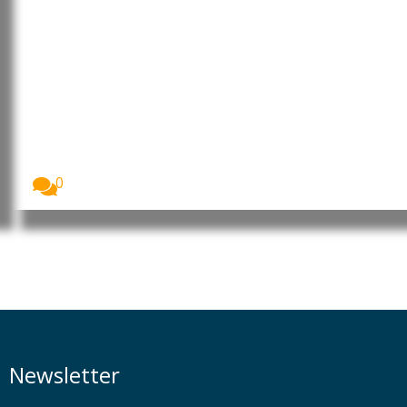
OIT promove emprego jovem e
empreendedorismo em Angola e
na RD Congo
A Organização Internacional do Trabalho (OIT) está
a...
0
Newsletter