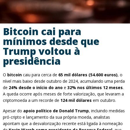
Bitcoin cai para
mínimos desde que
Trump voltou à
presidência
O
bitcoin
caiu para cerca de
65 mil dólares (54.600 euros)
, o
nível mais baixo desde outubro de 2024, acumulando uma perda
de
24% desde o início do ano
e
32% nos últimos 12 meses
.
A queda ocorre após meses de forte valorização, que levaram a
criptomoeda a um recorde de
124 mil dólares
em outubro.
Apesar do
apoio político de Donald Trump
, incluindo medidas
pró-cripto e lançamento da sua própria moeda, analistas
apontam que a desvalorização recente está ligada à nomeação
de
Kevin Warsh como presidente da Reserva Federal
, que