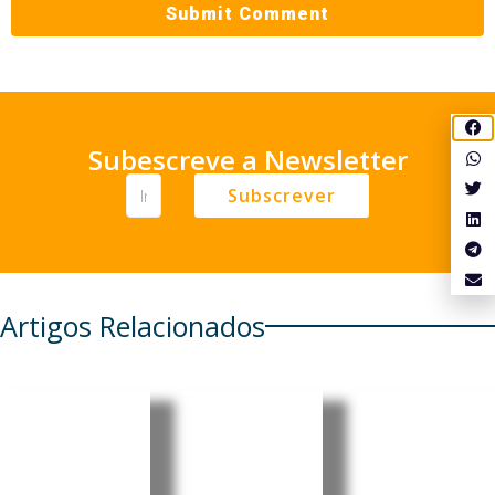
Subescreve a Newsletter
Subscrever
Artigos Relacionados
Meta
China
EUA:
lança
endurece
Surto de
agente
resposta
ciclosporí
de
aos EUA
ase é