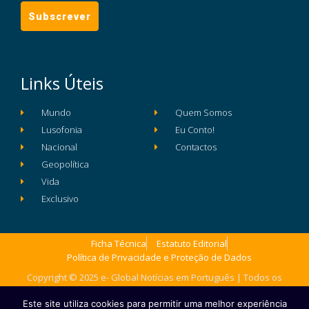
Links Úteis
Mundo
Quem Somos
Lusofonia
Eu Conto!
Nacional
Contactos
Geopolítica
Vida
Exclusivo
Ficha Técnica
Estatuto Editorial
Política de Privacidade e Proteção de Dados
Copyright © 2025 e- Global Notícias em Português | Todos os
direitos reservados
Este site utiliza cookies para permitir uma melhor experiência