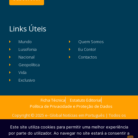
Links Úteis
Mundo
Quem Somos
Lusofonia
Eu Conto!
Nacional
Contactos
Geopolítica
Vida
Exclusivo
Ficha Técnica
Estatuto Editorial
Política de Privacidade e Proteção de Dados
Copyright © 2025 e- Global Notícias em Português | Todos os
direitos reservados
Este site utiliza cookies para permitir uma melhor experiência
por parte do utilizador. Ao navegar no site estará a consentir a