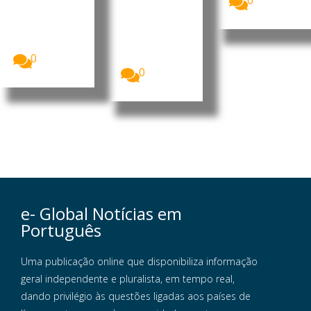
0
on
A Meta
apresentou
A China
o Muse
anunciou um
Code, o seu...
novo pacote
de medidas...
0
0
e- Global Notícias em
Português
Uma publicação online que disponibiliza informação
geral independente e pluralista, em tempo real,
dando privilégio às questões ligadas aos países de