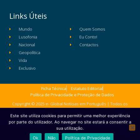
Links Úteis
Mundo
Quem Somos
Lusofonia
Eu Conto!
Nacional
Contactos
Geopolítica
Vida
Exclusivo
Ficha Técnica
Estatuto Editorial
Política de Privacidade e Proteção de Dados
Copyright © 2025 e- Global Notícias em Português | Todos os
direitos reservados
Este site utiliza cookies para permitir uma melhor experiência
por parte do utilizador. Ao navegar no site estará a consentir a
sua utilização.
Ok
Não
Política de Privacidade