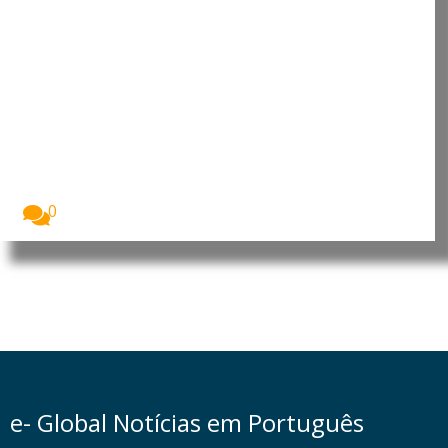
Infeções invasivas por bolores
podem ser mais frequentes do
que se pensava
Um estudo dos Centros de Controlo e Prevenção...
0
e- Global Notícias em Português