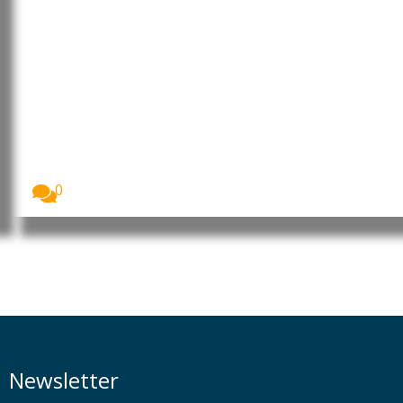
Brasil: CRE acompanhará como o
governo Lula responde ao
“tarifaço” dos EUA
Foto: Edilson Rodrigues/Agência Senado A Comissão
de Relações...
0
Newsletter