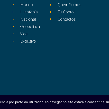
Mundo
Quem Somos
Lusofonia
Eu Conto!
Nacional
Contactos
Geopolítica
Vida
Exclusivo
ência por parte do utilizador. Ao navegar no site estará a consentir a sua
itos reservados
Ficha Técnica
Estatuto Editor