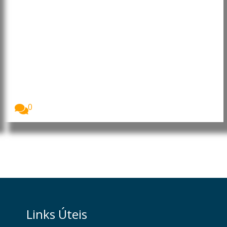
Lei europeia da IA influencia
empresas muito para além da
União Europeia
A Lei da Inteligência Artificial da União Europeia...
0
Links Úteis