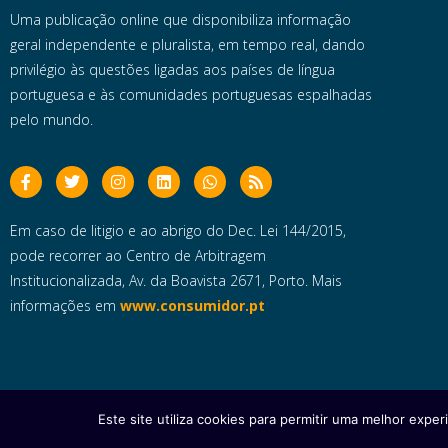
Uma publicação online que disponibiliza informação
geral independente e pluralista, em tempo real, dando
privilégio às questões ligadas aos países de língua
portuguesa e às comunidades portuguesas espalhadas
pelo mundo.
Em caso de litigio e ao abrigo do Dec. Lei 144/2015,
pode recorrer ao Centro de Arbitragem
Institucionalizada, Av. da Boavista 2671, Porto. Mais
informações em
www.consumidor.pt
Este site utiliza cookies para permitir uma melhor experi
Copyright © 2025 e- Global Notícias em Português | Todos os dire