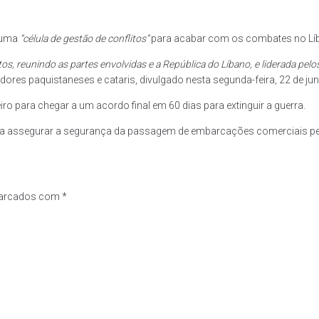
r uma
“célula de gestão de conflitos”
para acabar com os combates no Líba
tos, reunindo as partes envolvidas e a República do Líbano, e liderada p
res paquistaneses e cataris, divulgado nesta segunda-feira, 22 de ju
 para chegar a um acordo final em 60 dias para extinguir a guerra.
a assegurar a segurança da passagem de embarcações comerciais pelo
marcados com
*