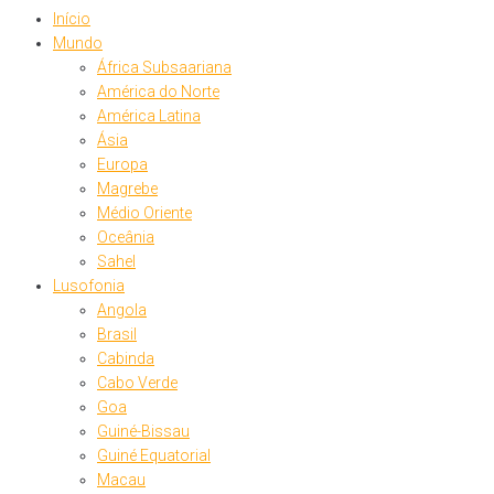
Início
Mundo
África Subsaariana
América do Norte
América Latina
Ásia
Europa
Magrebe
Médio Oriente
Oceânia
Sahel
Lusofonia
Angola
Brasil
Cabinda
Cabo Verde
Goa
Guiné-Bissau
Guiné Equatorial
Macau