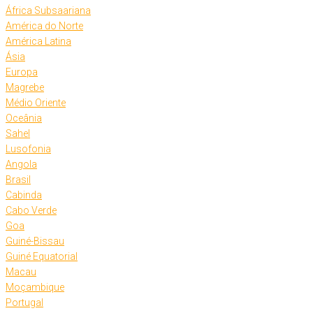
África Subsaariana
América do Norte
América Latina
Ásia
Europa
Magrebe
Médio Oriente
Oceânia
Sahel
Lusofonia
Angola
Brasil
Cabinda
Cabo Verde
Goa
Guiné-Bissau
Guiné Equatorial
Macau
Moçambique
Portugal