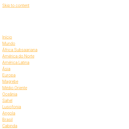
Skip to content
Início
Mundo
África Subsaariana
América do Norte
América Latina
Ásia
Europa
Magrebe
Médio Oriente
Oceânia
Sahel
Lusofonia
Angola
Brasil
Cabinda