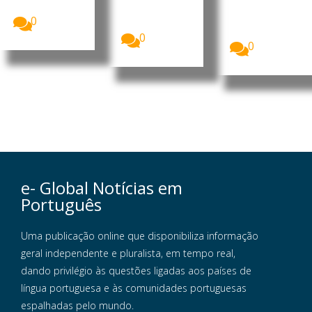
25 estados
de...
impugnação
dos EUA
judicial
0
apresentou...
contra...
0
0
e- Global Notícias em
Português
Uma publicação online que disponibiliza informação
geral independente e pluralista, em tempo real,
dando privilégio às questões ligadas aos países de
língua portuguesa e às comunidades portuguesas
espalhadas pelo mundo.