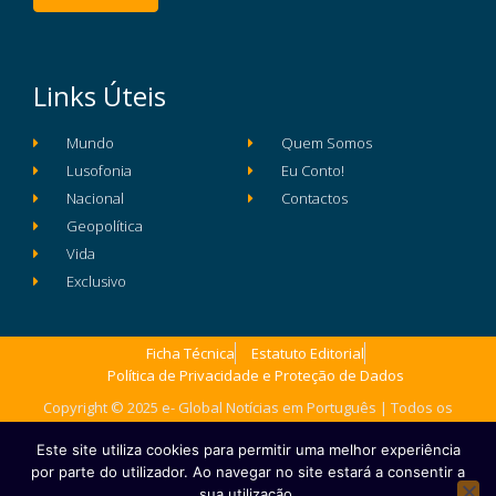
Links Úteis
Mundo
Quem Somos
Lusofonia
Eu Conto!
Nacional
Contactos
Geopolítica
Vida
Exclusivo
Ficha Técnica
Estatuto Editorial
Política de Privacidade e Proteção de Dados
Copyright © 2025 e- Global Notícias em Português | Todos os
direitos reservados
Este site utiliza cookies para permitir uma melhor experiência
por parte do utilizador. Ao navegar no site estará a consentir a
sua utilização.