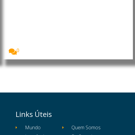
EUA: Surto de ciclosporíase é
associado a alface contaminada
Os Estados Unidos enfrentam o maior surto de...
0
Links Úteis
Mundo
Quem Somos