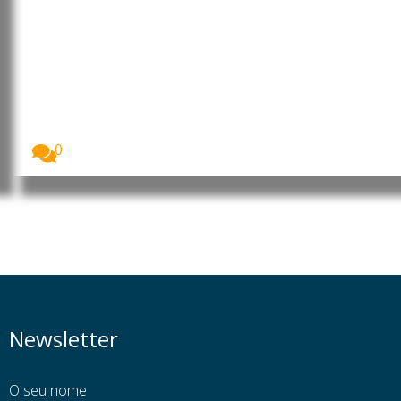
Alemanha pondera proibir
óculos inteligentes da Meta por
questões de privacidade
A Alemanha está a avaliar a possibilidade de...
0
Newsletter
O seu nome