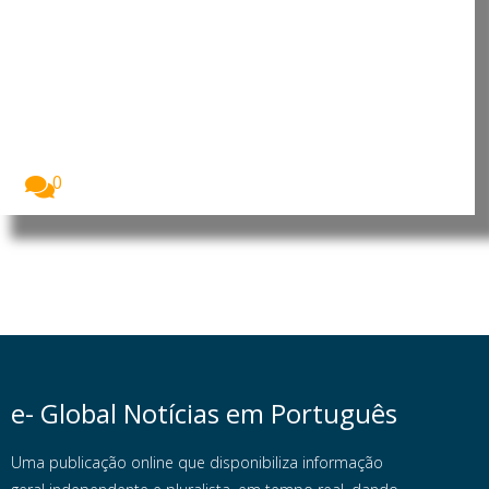
China endurece resposta aos
EUA com novos controlos de
exportação antes da visita de Xi
a Washington
A China anunciou um novo pacote de medidas...
0
e- Global Notícias em Português
Uma publicação online que disponibiliza informação