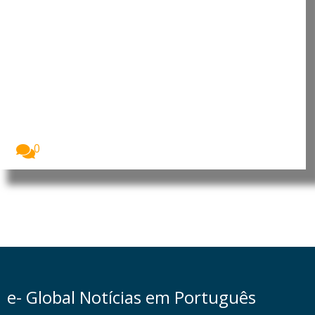
China endurece resposta aos
EUA com novos controlos de
exportação antes da visita de Xi
a Washington
A China anunciou um novo pacote de medidas...
0
e- Global Notícias em Português