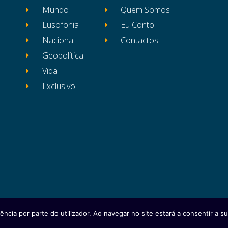
Mundo
Quem Somos
Lusofonia
Eu Conto!
Nacional
Contactos
Geopolítica
Vida
Exclusivo
ência por parte do utilizador. Ao navegar no site estará a consentir a sua
itos reservados
Ficha Técnica
Estatuto Editor