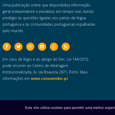
Uma publicação online que disponibiliza informação
geral independente e pluralista, em tempo real, dando
privilégio às questões ligadas aos países de língua
portuguesa e às comunidades portuguesas espalhadas
pelo mundo.
Em caso de litigio e ao abrigo do Dec. Lei 144/2015,
pode recorrer ao Centro de Arbitragem
Institucionalizada, Av. da Boavista 2671, Porto. Mais
informações em
www.consumidor.pt
Este site utiliza cookies para permitir uma melhor experi
Copyright © 2025 e- Global Notícias em Português | Todos os dire