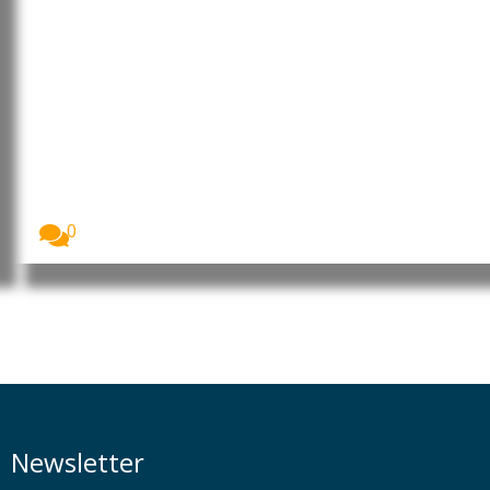
Vendas de carros elétricos
atingem recordes em vários
mercados impulsionadas pela
crise energética
As vendas de carros elétricos registaram novos
máximos...
0
Newsletter