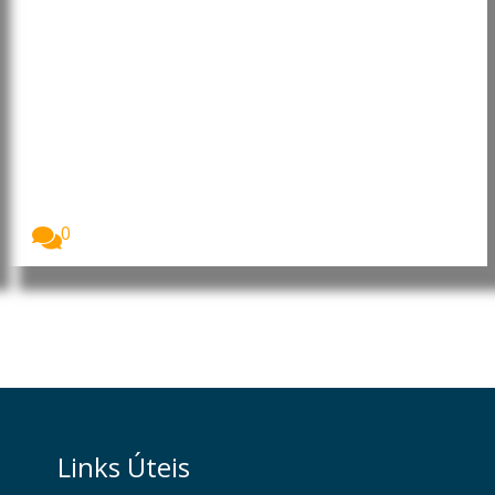
EUA: Surto de ciclosporíase é
associado a alface contaminada
Os Estados Unidos enfrentam o maior surto de...
0
Links Úteis