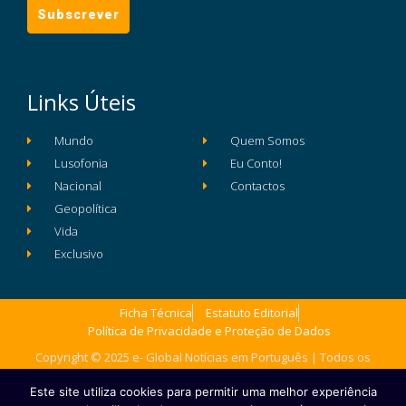
Links Úteis
Mundo
Quem Somos
Lusofonia
Eu Conto!
Nacional
Contactos
Geopolítica
Vida
Exclusivo
Ficha Técnica
Estatuto Editorial
Política de Privacidade e Proteção de Dados
Copyright © 2025 e- Global Notícias em Português | Todos os
direitos reservados
Este site utiliza cookies para permitir uma melhor experiência