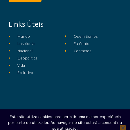
Links Úteis
Mundo
Quem Somos
Lusofonia
Eu Conto!
Nacional
Contactos
Geopolítica
Vida
Exclusivo
Este site utiliza cookies para permitir uma melhor experiência
Ficha Técnica
Estatuto Editorial
por parte do utilizador. Ao navegar no site estará a consentir a
Política de Privacidade e Proteção de Dados
sua utilização.