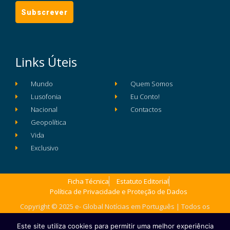
Links Úteis
Mundo
Quem Somos
Lusofonia
Eu Conto!
Nacional
Contactos
Geopolítica
Vida
Exclusivo
Ficha Técnica
Estatuto Editorial
Política de Privacidade e Proteção de Dados
Copyright © 2025 e- Global Notícias em Português | Todos os
direitos reservados
Este site utiliza cookies para permitir uma melhor experiência