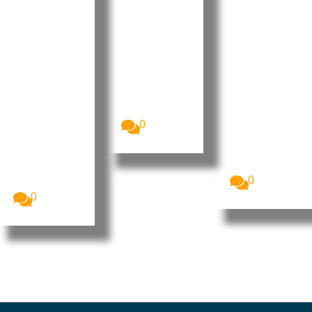
com
associad
óculos
novos
o a alface
inteligent
controlos
contamin
es da
de
ada
Meta por
exportaç
questões
Os Estados
Unidos
ão antes
de
enfrentam o
da visita
privacida
maior surto
de Xi a
de
de...
Washingt
A Alemanha
0
está a avaliar
on
a
A China
possibilidade
anunciou um
de...
novo pacote
0
de medidas...
0