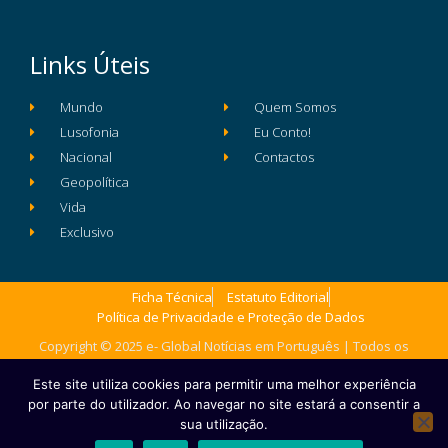
Links Úteis
Mundo
Quem Somos
Lusofonia
Eu Conto!
Nacional
Contactos
Geopolítica
Vida
Exclusivo
Ficha Técnica
Estatuto Editorial
Política de Privacidade e Proteção de Dados
Copyright © 2025 e- Global Notícias em Português | Todos os
direitos reservados
Este site utiliza cookies para permitir uma melhor experiência
por parte do utilizador. Ao navegar no site estará a consentir a
sua utilização.