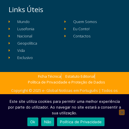
Links Úteis
Mundo
Quem Somos
Lusofonia
Eu Conto!
Nacional
Contactos
Geopolítica
Vida
Exclusivo
Ficha Técnica
Estatuto Editorial
Política de Privacidade e Proteção de Dados
Copyright © 2025 e- Global Notícias em Português | Todos os
direitos reservados
Este site utiliza cookies para permitir uma melhor experiência
por parte do utilizador. Ao navegar no site estará a consentir a
sua utilização.
Ok
Não
Política de Privacidade