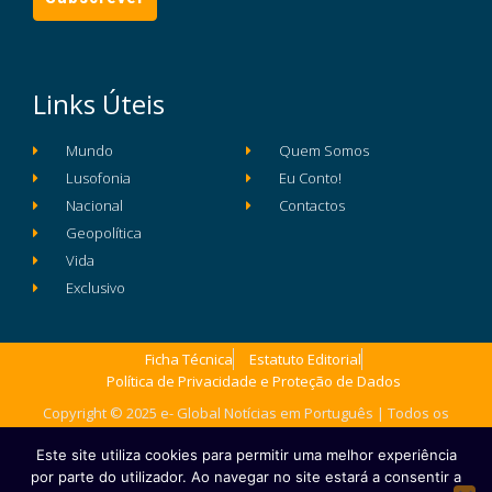
Links Úteis
Mundo
Quem Somos
Lusofonia
Eu Conto!
Nacional
Contactos
Geopolítica
Vida
Exclusivo
Ficha Técnica
Estatuto Editorial
Política de Privacidade e Proteção de Dados
Copyright © 2025 e- Global Notícias em Português | Todos os
direitos reservados
Este site utiliza cookies para permitir uma melhor experiência
por parte do utilizador. Ao navegar no site estará a consentir a