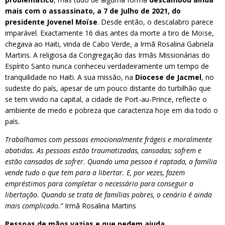
mais com o assassinato, a 7 de Julho de 2021, do
presidente Jovenel Moïse
. Desde então, o descalabro parece
imparável. Exactamente 16 dias antes da morte a tiro de Moïse,
chegava ao Haiti, vinda de Cabo Verde, a Irmã Rosalina Gabriela
Martins. A religiosa da Congregação das Irmãs Missionárias do
Espírito Santo nunca conheceu verdadeiramente um tempo de
tranquilidade no Haiti. A sua missão, na
Diocese de Jacmel
, no
sudeste do país, apesar de um pouco distante do turbilhão que
se tem vivido na capital, a cidade de Port-au-Prince, reflecte o
ambiente de medo e pobreza que caracteriza hoje em dia todo o
país.
Trabalhamos com pessoas emocionalmente frágeis e moralmente
abatidas. As pessoas estão traumatizadas, cansadas; sofrem e
estão cansadas de sofrer. Quando uma pessoa é raptada, a família
vende tudo o que tem para a libertar. E, por vezes, fazem
empréstimos para completar o necessário para conseguir a
libertação. Quando se trata de famílias pobres, o cenário é ainda
mais complicado.”
Irmã Rosalina Martins
Pessoas de mãos vazias e que pedem ajuda