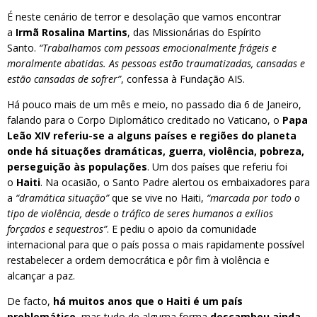
É neste cenário de terror e desolação que vamos encontrar
a
Irmã Rosalina Martins
, das Missionárias do Espírito
Santo.
“Trabalhamos com pessoas emocionalmente frágeis e
moralmente abatidas. As pessoas estão traumatizadas, cansadas e
estão cansadas de sofrer”
, confessa à Fundação AIS.
Há pouco mais de um mês e meio, no passado dia 6 de Janeiro,
falando para o Corpo Diplomático creditado no Vaticano, o
Papa
Leão XIV referiu-se a alguns países e regiões do planeta
onde há situações dramáticas, guerra, violência, pobreza,
perseguição às populações
. Um dos países que referiu foi
o
Haiti
. Na ocasião, o Santo Padre alertou os embaixadores para
a
“dramática situação”
que se vive no Haiti,
“marcada por todo o
tipo de violência, desde o tráfico de seres humanos a exílios
forçados e sequestros”
. E pediu o apoio da comunidade
internacional para que o país possa o mais rapidamente possível
restabelecer a ordem democrática e pôr fim à violência e
alcançar a paz.
De facto,
há muitos anos que o Haiti é um país
problemático
, mas tudo de alguma forma
descambou ainda