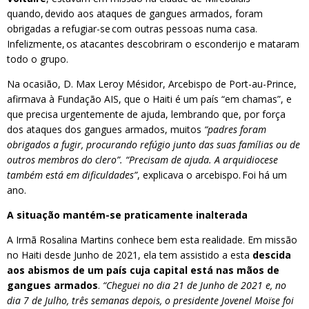
quando, devido aos ataques de gangues armados, foram
obrigadas a refugiar-se
com outras pessoas numa casa.
Infelizmente, os atacantes descobriram o esconderijo e mataram
todo o grupo.
Na ocasião, D. Max Leroy Mésidor, Arcebispo de Port-au-Prince,
afirmava à Fundação AIS, que o Haiti é um país “em chamas”, e
que precisa urgentemente de ajuda, lembrando que, por força
dos ataques dos gangues armados, muitos
“padres foram
obrigados a fugir, procurando refúgio junto das suas famílias ou de
outros membros do clero”. “Precisam de ajuda. A arquidiocese
também está em dificuldades”
, explicava o arcebispo. Foi há um
ano.
A situação mantém-se praticamente inalterada
A Irmã Rosalina Martins conhece bem esta realidade. Em missão
no Haiti desde Junho de 2021, ela tem assistido a esta
descida
aos abismos de um país cuja capital está nas mãos de
gangues armados
.
“Cheguei no dia 21 de Junho de 2021 e, no
dia 7 de Julho, três semanas depois, o presidente Jovenel Moïse foi