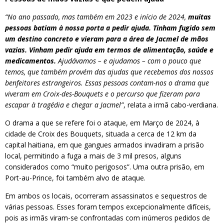
“No ano passado, mas também em 2023 e início de 2024,
muitas
pessoas batiam à nossa porta a pedir ajuda. Tinham fugido sem
um destino concreto e vieram para a área de Jacmel de mãos
vazias. Vinham pedir ajuda em termos de alimentação, saúde e
medicamentos.
Ajudávamos – e ajudamos – com o pouco que
temos, que também provém das ajudas que recebemos dos nossos
benfeitores estrangeiros. Essas pessoas contam-nos o drama que
viveram em Croix-des-Bouquets e o percurso que fizeram para
escapar à tragédia e chegar a Jacmel”
, relata a irmã cabo-verdiana.
O drama a que se refere foi o ataque, em Março de 2024, à
cidade de Croix des Bouquets, situada a cerca de 12 km da
capital haitiana, em que gangues armados invadiram a prisão
local, permitindo a fuga a mais de 3 mil presos, alguns
considerados como “muito perigosos”. Uma outra prisão, em
Port-au-Prince, foi também alvo de ataque.
Em ambos os locais, ocorreram assassinatos e sequestros de
várias pessoas. Esses foram tempos excepcionalmente difíceis,
pois as irmãs viram-se confrontadas com inúmeros pedidos de