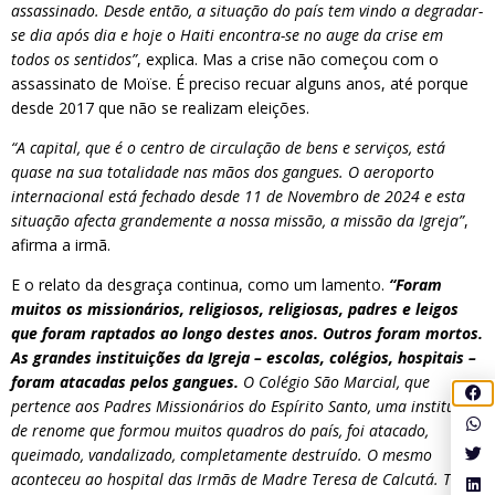
assassinado. Desde então, a situação do país tem vindo a degradar-
se dia após dia e hoje o Haiti encontra-se no auge da crise em
todos os sentidos”
, explica. Mas a crise não começou com o
assassinato de Moïse. É preciso recuar alguns anos, até porque
desde 2017 que não se realizam eleições.
“A capital, que é o centro de circulação de bens e serviços, está
quase na sua totalidade nas mãos dos gangues. O aeroporto
internacional está fechado desde 11 de Novembro de 2024 e esta
situação afecta grandemente a nossa missão, a missão da Igreja”
,
afirma a irmã.
E o relato da desgraça continua, como um lamento.
“Foram
muitos os missionários, religiosos, religiosas, padres e leigos
que foram raptados ao longo destes anos. Outros foram mortos.
As grandes instituições da Igreja – escolas, colégios, hospitais –
foram atacadas pelos gangues.
O Colégio São Marcial, que
pertence aos Padres Missionários do Espírito Santo, uma instituição
de renome que formou muitos quadros do país, foi atacado,
queimado, vandalizado, completamente destruído. O mesmo
aconteceu ao hospital das Irmãs de Madre Teresa de Calcutá. Todos