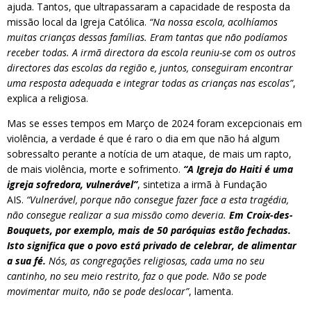
ajuda. Tantos, que ultrapassaram a capacidade de resposta da
missão local da Igreja Católica.
“Na nossa escola, acolhíamos
muitas crianças dessas famílias. Eram tantas que não podíamos
receber todas. A irmã directora da escola reuniu-se com os outros
directores das escolas da região e, juntos, conseguiram encontrar
uma resposta adequada e integrar todas as crianças nas escolas”
,
explica a religiosa.
Mas se esses tempos em Março de 2024 foram excepcionais em
violência, a verdade é que é raro o dia em que não há algum
sobressalto perante a notícia de um ataque, de mais um rapto,
de mais violência, morte e sofrimento.
“A Igreja do Haiti é uma
igreja sofredora, vulnerável”
, sintetiza a irmã à Fundação
AIS.
“Vulnerável, porque não consegue fazer face a esta tragédia,
não consegue realizar a sua missão como deveria.
Em Croix-des-
Bouquets, por exemplo, mais de 50 paróquias estão fechadas.
Isto significa que o povo está privado de celebrar, de alimentar
a sua fé.
Nós, as congregações religiosas, cada uma no seu
cantinho, no seu meio restrito, faz o que pode. Não se pode
movimentar muito, não se pode deslocar”
, lamenta.