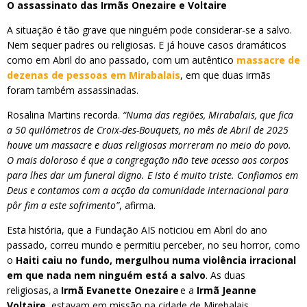
O assassinato das Irmãs Onezaire e Voltaire
A situação é tão grave que ninguém pode considerar-se a salvo.
Nem sequer padres ou religiosas. E já houve casos dramáticos
como em Abril do ano passado, com um autêntico
massacre de
dezenas de pessoas em Mirabalais
, em que duas irmãs
foram também assassinadas.
Rosalina Martins recorda.
“Numa das regiões, Mirabalais, que fica
a 50 quilómetros de Croix-des-Bouquets, no mês de Abril de 2025
houve um massacre e duas religiosas morreram no meio do povo.
O mais doloroso é que a congregação não teve acesso aos corpos
para lhes dar um funeral digno. E isto é muito triste. Confiamos em
Deus e contamos com a acção da comunidade internacional para
pôr fim a este sofrimento”
, afirma.
Esta história, que a Fundação AIS noticiou em Abril do ano
passado, correu mundo e permitiu perceber, no seu horror, como
o
Haiti caiu no fundo, mergulhou numa violência irracional
em que nada nem ninguém está a salvo
. As duas
religiosas, a
Irmã Evanette Onezaire
e a
Irmã Jeanne
Voltaire
, estavam em missão na cidade de Mirebalais