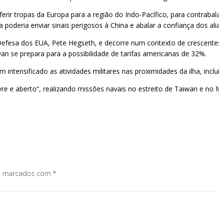
r tropas da Europa para a região do Indo-Pacífico, para contrabalan
oderia enviar sinais perigosos à China e abalar a confiança dos alia
Defesa dos EUA, Pete Hegseth, e decorre num contexto de crescentes
n se prepara para a possibilidade de tarifas americanas de 32%.
em intensificado as atividades militares nas proximidades da ilha, in
ivre e aberto”, realizando missões navais no estreito de Taiwan e n
os marcados com
*