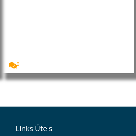
Banco Mundial defende que
Inteligência Artificial pode
acelerar o desenvolvimento das
economias emergentes
A Inteligência Artificial (IA) poderá permitir que os...
0
Links Úteis