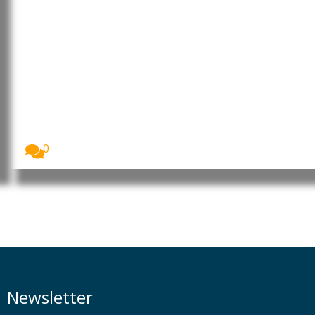
Anthropic destruiu milhões de
livros para treinar IA, revelam
documentos judiciais
Documentos judiciais revelam que a Anthropic
desenvolveu um...
0
Newsletter