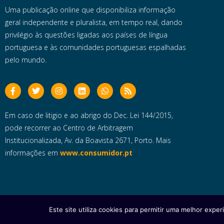
Uma publicação online que disponibiliza informação
geral independente e pluralista, em tempo real, dando
privilégio às questões ligadas aos países de língua
portuguesa e às comunidades portuguesas espalhadas
pelo mundo.
Em caso de litigio e ao abrigo do Dec. Lei 144/2015,
pode recorrer ao Centro de Arbitragem
Institucionalizada, Av. da Boavista 2671, Porto. Mais
informações em
www.consumidor.pt
Este site utiliza cookies para permitir uma melhor experi
Copyright © 2025 e- Global Notícias em Português | Todos os dire