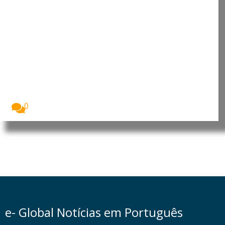
Meta lança agente de
programação Muse Code e
investiga incidente com modelo
de IA
A Meta apresentou o Muse Code, o seu...
0
e- Global Notícias em Português