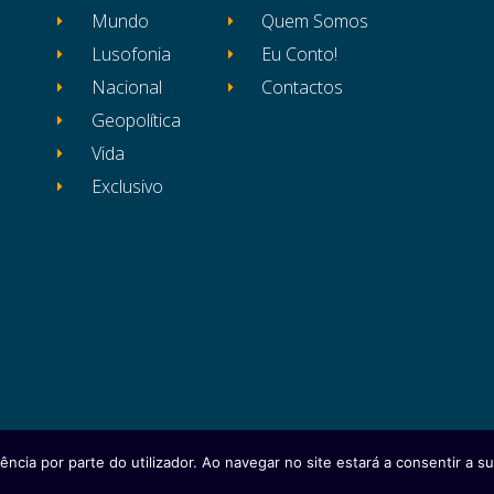
Mundo
Quem Somos
Lusofonia
Eu Conto!
Nacional
Contactos
Geopolítica
Vida
Exclusivo
ência por parte do utilizador. Ao navegar no site estará a consentir a sua
itos reservados
Ficha Técnica
Estatuto Editor