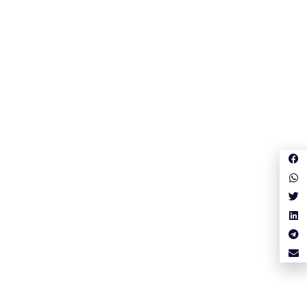
Guardar o meu nome, email e site neste navegador para a
próxima vez que eu comentar.
Subescreve a Newsletter
Subscrever