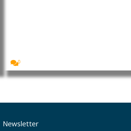
Alemanha pondera proibir
óculos inteligentes da Meta por
questões de privacidade
A Alemanha está a avaliar a possibilidade de...
0
Newsletter