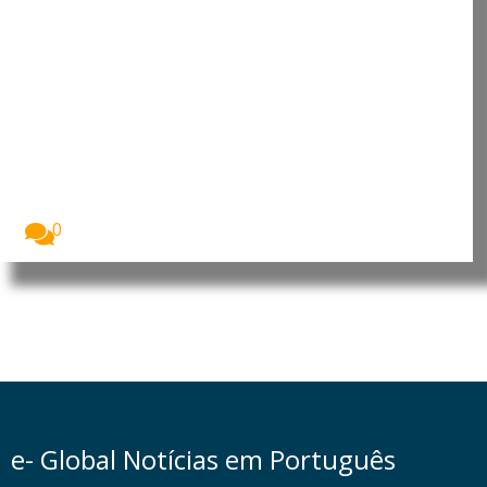
China endurece resposta aos
EUA com novos controlos de
exportação antes da visita de Xi
a Washington
A China anunciou um novo pacote de medidas...
0
e- Global Notícias em Português