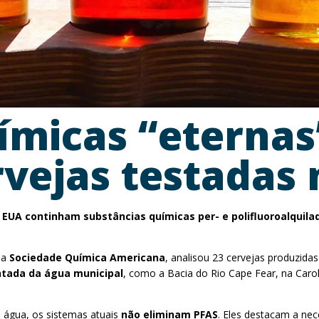
ímicas “eterna
vejas testadas 
EUA continham substâncias químicas per- e polifluoroalquila
da
Sociedade Química Americana
, analisou 23 cervejas produzida
ada da água municipal
, como a Bacia do Rio Cape Fear, na Ca
 água, os sistemas atuais
não eliminam PFAS
. Eles destacam a ne