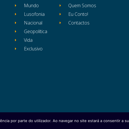
Mundo
Quem Somos
Lusofonia
Eu Conto!
Nacional
Contactos
Geopolítica
Vida
Exclusivo
ência por parte do utilizador. Ao navegar no site estará a consentir a sua
itos reservados
Ficha Técnica
Estatuto Editor