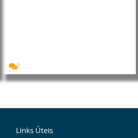
EUA: Surto de ciclosporíase é
associado a alface contaminada
Os Estados Unidos enfrentam o maior surto de...
0
Links Úteis