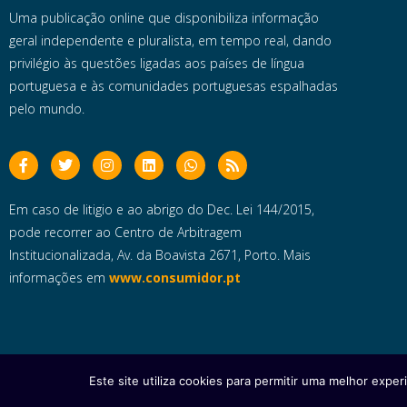
Uma publicação online que disponibiliza informação
geral independente e pluralista, em tempo real, dando
privilégio às questões ligadas aos países de língua
portuguesa e às comunidades portuguesas espalhadas
pelo mundo.
Em caso de litigio e ao abrigo do Dec. Lei 144/2015,
pode recorrer ao Centro de Arbitragem
Institucionalizada, Av. da Boavista 2671, Porto. Mais
informações em
www.consumidor.pt
Este site utiliza cookies para permitir uma melhor experi
Copyright © 2025 e- Global Notícias em Português | Todos os dire