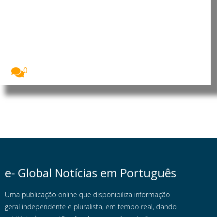
Quase 30% dos europeus não
conseguem pagar uma semana
de férias
Quase três em cada dez cidadãos da União...
0
e- Global Notícias em Português
Uma publicação online que disponibiliza informação
geral independente e pluralista, em tempo real, dando