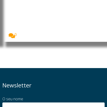
Reino Unido: Turismo
gastronómico impulsiona férias
no país este verão
Mais de 25 milhões de britânicos deverão optar...
0
Newsletter
O seu nome