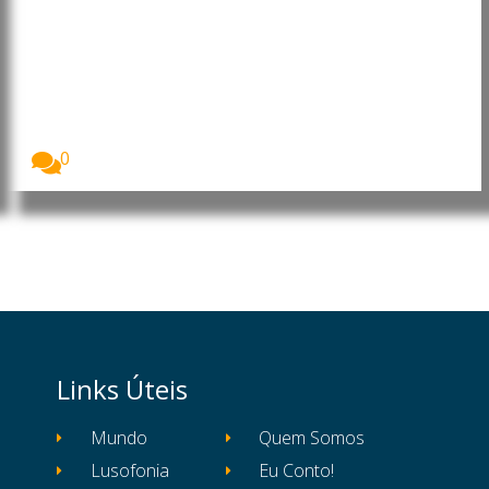
EasyJet aceita proposta de
aquisição de 6,6 mil milhões de
euros
A companhia aérea easyJet aceitou uma proposta
de...
0
Links Úteis
Mundo
Quem Somos
Lusofonia
Eu Conto!