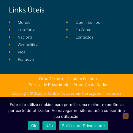
Links Úteis
Mundo
Quem Somos
Lusofonia
Eu Conto!
Nacional
Contactos
Geopolítica
Vida
Exclusivo
Ficha Técnica
Estatuto Editorial
Política de Privacidade e Proteção de Dados
Copyright © 2025 e- Global Notícias em Português | Todos os
direitos reservados
Este site utiliza cookies para permitir uma melhor experiência
por parte do utilizador. Ao navegar no site estará a consentir a
sua utilização.
Ok
Não
Política de Privacidade