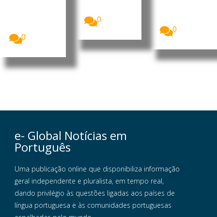
nível das
norte-
alargar o seu
relações...
americano
papel de
do Novo
ligação...
0
México...
0
0
e- Global Notícias em
Português
Uma publicação online que disponibiliza informação
geral independente e pluralista, em tempo real,
dando privilégio às questões ligadas aos países de
língua portuguesa e às comunidades portuguesas