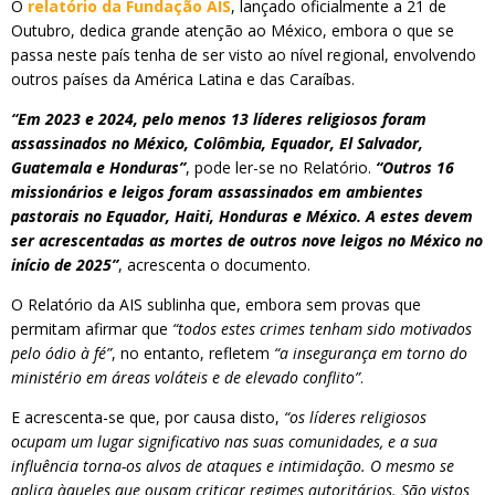
O
relatório da Fundação AIS
, lançado oficialmente a 21 de
Outubro, dedica grande atenção ao México, embora o que se
passa neste país tenha de ser visto ao nível regional, envolvendo
outros países da América Latina e das Caraíbas.
“Em 2023 e 2024, pelo menos 13 líderes religiosos foram
assassinados no México, Colômbia, Equador, El Salvador,
Guatemala e Honduras”
, pode ler-se no Relatório.
“Outros 16
missionários e leigos foram assassinados em ambientes
pastorais no Equador, Haiti, Honduras e México. A estes devem
ser acrescentadas as mortes de outros nove leigos no México no
início de 2025”
, acrescenta o documento.
O Relatório da AIS sublinha que, embora sem provas que
permitam afirmar que
“todos estes crimes tenham sido motivados
pelo ódio à fé”
, no entanto, refletem
“a insegurança em torno do
ministério em áreas voláteis e de elevado conflito”
.
E acrescenta-se que, por causa disto,
“os líderes religiosos
ocupam um lugar significativo nas suas comunidades, e a sua
influência torna-os alvos de ataques e intimidação. O mesmo se
aplica àqueles que ousam criticar regimes autoritários. São vistos