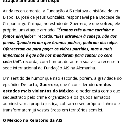
Ataque armado a um bispo
Ainda recentemente, a Fundação AIS relatava a história de um
Bispo, D. José de Jesús Gonzaléz, responsável pela Diocese de
Chilpancingo-Chilapa, no estado de Guerrero, e que sofreu, ele
próprio, um ataque armado.
“Éramos três numa carrinha e
fomos alvejados”
, recorda.
“Eles atiravam à cabeça, não aos
pneus. Quando viram que éramos padres, pediram desculpa.
Ofereceram-se para pagar os vidros partidos, mas o mais
importante é que não nos mandaram para cantar no coro
celestial”
, recorda, com humor, durante a sua visita recente à
sede internacional da Fundação AIS na Alemanha.
Um sentido de humor que não esconde, porém, a gravidade do
episódio. De facto,
Guerrero
, que é considerado
um dos
estados mais violentos do México
, o poder está como que
sequestrado pelo crime organizado e os grupos armados
administram a própria justiça, cobram o seu próprio dinheiro e
transformaram já vastas áreas em territórios sem lei.
O México no Relatório da AIS