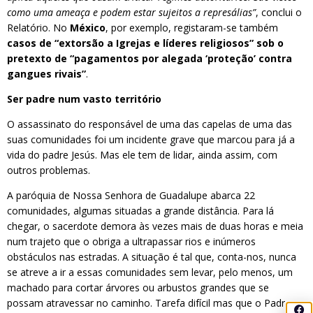
como uma ameaça e podem estar sujeitos a represálias”
, conclui o
Relatório. No
México
, por exemplo, registaram-se também
casos de “extorsão a Igrejas e líderes religiosos” sob o
pretexto de “pagamentos por alegada ‘proteção’ contra
gangues rivais”
.
Ser padre num vasto território
O assassinato do responsável de uma das capelas de uma das
suas comunidades foi um incidente grave que marcou para já a
vida do padre Jesús. Mas ele tem de lidar, ainda assim, com
outros problemas.
A paróquia de Nossa Senhora de Guadalupe abarca 22
comunidades, algumas situadas a grande distância. Para lá
chegar, o sacerdote demora às vezes mais de duas horas e meia
num trajeto que o obriga a ultrapassar rios e inúmeros
obstáculos nas estradas. A situação é tal que, conta-nos, nunca
se atreve a ir a essas comunidades sem levar, pelo menos, um
machado para cortar árvores ou arbustos grandes que se
possam atravessar no caminho. Tarefa difícil mas que o Padre