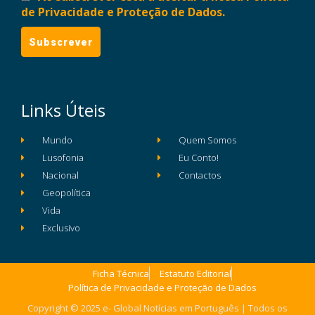
de Privacidade e Proteção de Dados.
Links Úteis
Mundo
Quem Somos
Lusofonia
Eu Conto!
Nacional
Contactos
Geopolítica
Vida
Exclusivo
Ficha Técnica
Estatuto Editorial
Política de Privacidade e Proteção de Dados
Copyright © 2025 e- Global Notícias em Português | Todos os