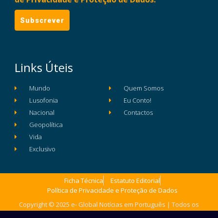
Links Úteis
Mundo
Quem Somos
Lusofonia
Eu Conto!
Nacional
Contactos
Geopolítica
Vida
Exclusivo
Ficha Técnica
Estatuto Editorial
Política de Privacidade e Proteção de Dados
Copyright © 2025 e- Global Notícias em Português | Todos os
direitos reservados