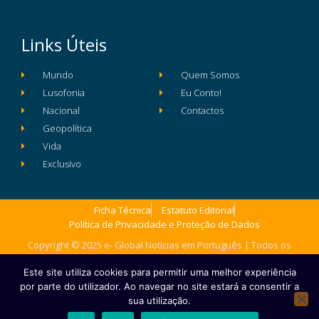
Links Úteis
Mundo
Quem Somos
Lusofonia
Eu Conto!
Nacional
Contactos
Geopolítica
Vida
Exclusivo
Ficha Técnica
Estatuto Editorial
Política de Privacidade e Proteção de Dados
Copyright © 2025 e- Global Notícias em Português | Todos os
direitos reservados
Este site utiliza cookies para permitir uma melhor experiência
por parte do utilizador. Ao navegar no site estará a consentir a
sua utilização.