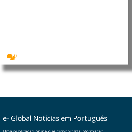
Brasil rebaixa relações
diplomáticas com a Argentina
após novos ataques de Milei
O Brasil decidiu reduzir o nível das relações...
0
e- Global Notícias em Português
Uma publicação online que disponibiliza informação