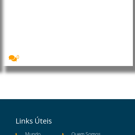
Macau quer reforçar papel de
ponte entre a China e os países
de língua espanhola
Macau pretende alargar o seu papel de ligação...
0
Links Úteis
Mundo
Quem Somos