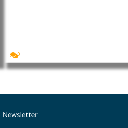
Argentina: Milei volta a atacar
Lula e agrava tensão diplomática
com o Brasil
O Presidente da Argentina, Javier Milei, voltou a...
0
Newsletter