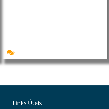
EasyJet aceita proposta de
aquisição de 6,6 mil milhões de
euros
A companhia aérea easyJet aceitou uma proposta
de...
0
Links Úteis