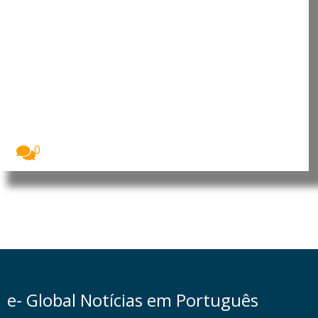
Quase 30% dos europeus não
conseguem pagar uma semana
de férias
Quase três em cada dez cidadãos da União...
0
e- Global Notícias em Português