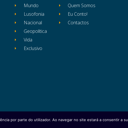
Mundo
Quem Somos
Lusofonia
Eu Conto!
Nacional
Contactos
Geopolítica
Vida
Exclusivo
ência por parte do utilizador. Ao navegar no site estará a consentir a sua
itos reservados
Ficha Técnica
Estatuto Editor