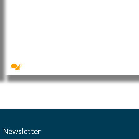
Reino Unido: Turismo
gastronómico impulsiona férias
no país este verão
Mais de 25 milhões de britânicos deverão optar...
0
Newsletter