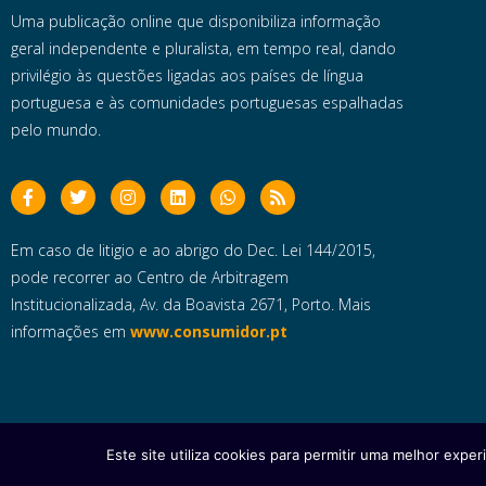
Uma publicação online que disponibiliza informação
geral independente e pluralista, em tempo real, dando
privilégio às questões ligadas aos países de língua
portuguesa e às comunidades portuguesas espalhadas
pelo mundo.
Em caso de litigio e ao abrigo do Dec. Lei 144/2015,
pode recorrer ao Centro de Arbitragem
Institucionalizada, Av. da Boavista 2671, Porto. Mais
informações em
www.consumidor.pt
Este site utiliza cookies para permitir uma melhor experi
Copyright © 2025 e- Global Notícias em Português | Todos os dire