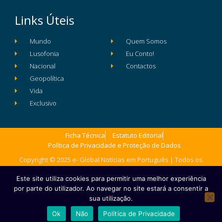
Links Úteis
Mundo
Quem Somos
Lusofonia
Eu Conto!
Nacional
Contactos
Geopolítica
Vida
Exclusivo
Ficha Técnica
Estatuto Editorial
Política de Privacidade e Proteção de Dados
Copyright © 2025 e- Global Notícias em Português | Todos os
direitos reservados
Este site utiliza cookies para permitir uma melhor experiência
por parte do utilizador. Ao navegar no site estará a consentir a
sua utilização.
Ok
Não
Política de Privacidade