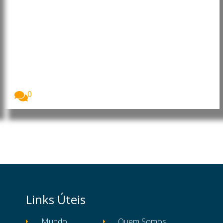
Afeganistão: Desnutrição
infantil atinge níveis
alarmantes, alerta Programa
Mundial de Alimentos
O Programa Mundial de Alimentos (PMA/WFP) alertou
que...
0
Links Úteis
Mundo
Quem Somos