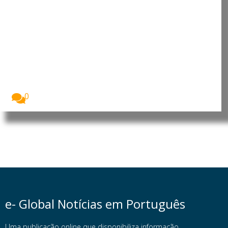
Japão: Primeira-ministra
reafirma política antinuclear em
Hiroshima
O Japão assinalou o 81.º aniversário do
bombardeamento...
0
e- Global Notícias em Português
Uma publicação online que disponibiliza informação