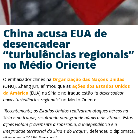
China acusa EUA de
desencadear
“turbulências regionais”
no Médio Oriente
O embaixador chinês na
Organização das Nações Unidas
(ONU), Zhang Jun, afirmou que as
ações dos Estados Unidos
da América
(EUA) na Síria e no Iraque estão
“a desencadear
novas turbulências regionais”
no Médio Oriente.
“Recentemente, os Estados Unidos realizaram ataques aéreos na
Síria e no Iraque, resultando num grande número de vítimas. Estas
ações violam gravemente a soberania, a independência e a
integridade territorial da Síria e do Iraque”
, defendeu o diplomata,
citado pela “CNN Portugal”.