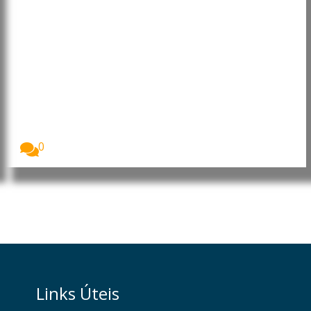
Japão torna-se o 23.º país
associado ao programa europeu
Horizon Europe
O Japão passou oficialmente a integrar o programa...
0
Links Úteis