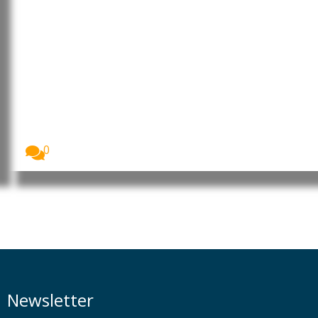
China: NVIDIA lidera aliança
internacional para reforçar
segurança da inteligência
artificial
A NVIDIA lidera a criação da Open Secure...
0
Newsletter