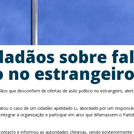
idadãos sobre f
co no estrangeir
dãos que desconfiem de ofertas de asilo político no estrangeiro, a
atou o caso de um cidadão apelidado Li, abordado por um responsáve
a integrar a organização e participar em atos que difamassem o Par
ontacto e informou as autoridades chinesas, sendo posteriormente “c