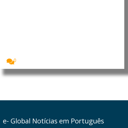
Lei europeia da IA influencia
empresas muito para além da
União Europeia
A Lei da Inteligência Artificial da União Europeia...
0
e- Global Notícias em Português