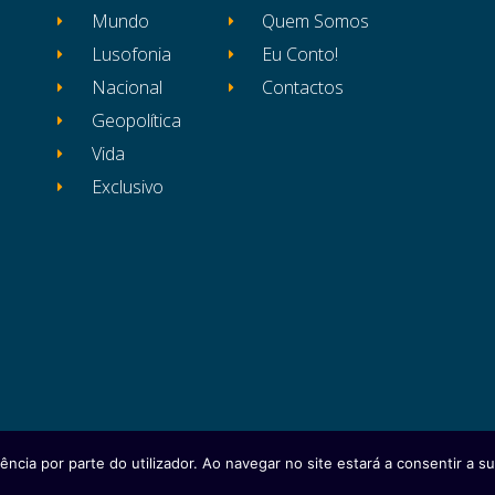
Mundo
Quem Somos
Lusofonia
Eu Conto!
Nacional
Contactos
Geopolítica
Vida
Exclusivo
ência por parte do utilizador. Ao navegar no site estará a consentir a sua
itos reservados
Ficha Técnica
Estatuto Editor