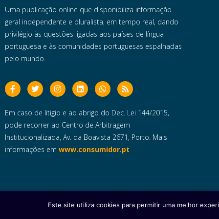
Uma publicação online que disponibiliza informação
geral independente e pluralista, em tempo real, dando
privilégio às questões ligadas aos países de língua
portuguesa e às comunidades portuguesas espalhadas
pelo mundo.
Em caso de litigio e ao abrigo do Dec. Lei 144/2015,
pode recorrer ao Centro de Arbitragem
Institucionalizada, Av. da Boavista 2671, Porto. Mais
informações em
www.consumidor.pt
Este site utiliza cookies para permitir uma melhor experi
Copyright © 2025 e- Global Notícias em Português | Todos os dire