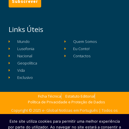
Links Úteis
Mundo
Quem Somos
Lusofonia
Eu Conto!
Nacional
Contactos
Geopolítica
Vida
Exclusivo
Ficha Técnica
Estatuto Editorial
Política de Privacidade e Proteção de Dados
Copyright © 2025 e- Global Notícias em Português | Todos os
direitos reservados
Este site utiliza cookies para permitir uma melhor experiência
por parte do utilizador. Ao navegar no site estará a consentir a