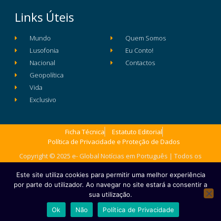
Links Úteis
Mundo
Quem Somos
Lusofonia
Eu Conto!
Nacional
Contactos
Geopolítica
Vida
Exclusivo
Ficha Técnica
Estatuto Editorial
Política de Privacidade e Proteção de Dados
Copyright © 2025 e- Global Notícias em Português | Todos os
direitos reservados
Este site utiliza cookies para permitir uma melhor experiência
por parte do utilizador. Ao navegar no site estará a consentir a
sua utilização.
Ok
Não
Política de Privacidade