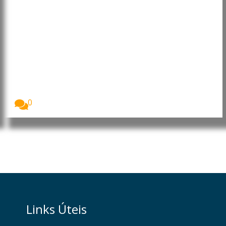
Afeganistão: Desnutrição
infantil atinge níveis
alarmantes, alerta Programa
Mundial de Alimentos
O Programa Mundial de Alimentos (PMA/WFP) alertou
que...
0
Links Úteis