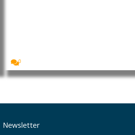
China endurece resposta aos
EUA com novos controlos de
exportação antes da visita de Xi
a Washington
A China anunciou um novo pacote de medidas...
0
Newsletter