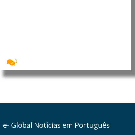
Japão: Primeira-ministra
reafirma política antinuclear em
Hiroshima
O Japão assinalou o 81.º aniversário do
bombardeamento...
0
e- Global Notícias em Português