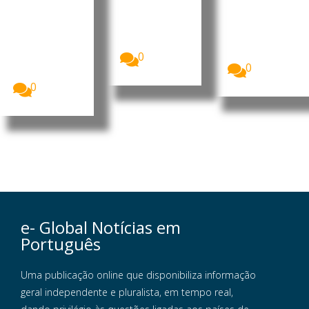
Presidência
concedeu
da Barra
do Conselho
cidadania a
do Dande
de
Fatemeh
A China vai
Ministros...
Pasandideh
investir 900
e...
0
milhões de
0
dólares...
0
e- Global Notícias em
Português
Uma publicação online que disponibiliza informação
geral independente e pluralista, em tempo real,