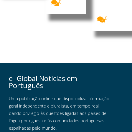
0
uma
tecnologia
capaz de...
0
e- Global Notícias em
Português
Uma publicação online que disponibiliza informação
geral independente e pluralista, em tempo real,
dando privilégio às questões ligadas aos países de
língua portuguesa e às comunidades portuguesas
espalhadas pelo mundo.