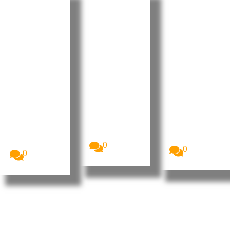
Japão
China:
Brasil:
critica
Novo
Importaç
uso de
plano
ão de
personag
agrícola
bicicletas
ens
cria
elétricas
protegid
oportuni
chinesas
as pela
dades
cresce
administ
para o
178%
ração
agro
As
importações
Trump
brasileiro
brasileiras de
O Governo
O novo plano
bicicletas
japonês terá
agrícola da
elétricas
manifestado
China para
fabricadas
preocupação
o...
na...
junto da...
0
0
0