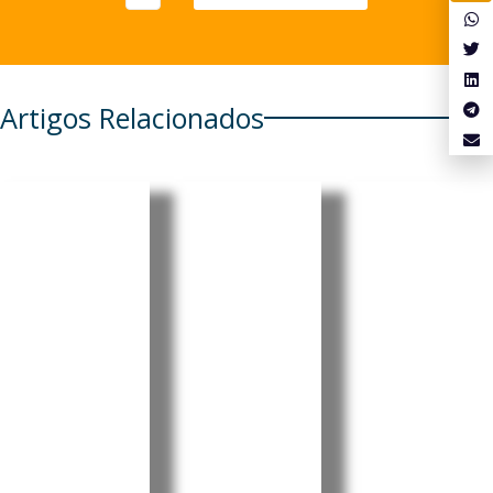
Artigos Relacionados
Japão
China:
Brasil:
critica
Novo
Importaç
uso de
plano
ão de
personag
agrícola
bicicletas
ens
cria
elétricas
protegid
oportuni
chinesas
as pela
dades
cresce
administ
para o
178%
ração
agro
As
importações
Trump
brasileiro
brasileiras de
O Governo
O novo plano
bicicletas
japonês terá
agrícola da
elétricas
manifestado
China para
fabricadas
preocupação
o...