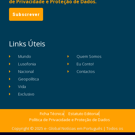
de Privacidade e Proteção de Dados.
Links Úteis
Mundo
Quem Somos
Lusofonia
Eu Conto!
Nacional
Contactos
Geopolítica
Vida
Exclusivo
Ficha Técnica
Estatuto Editorial
Política de Privacidade e Proteção de Dados
Copyright © 2025 e- Global Notícias em Português | Todos os
direitos reservados