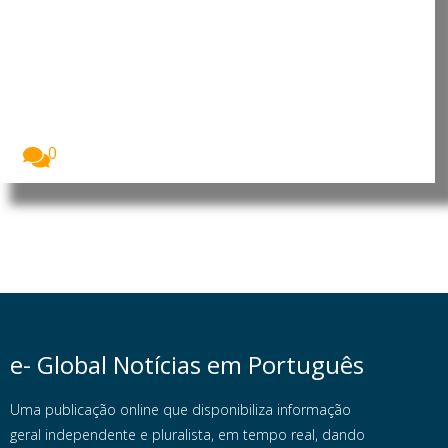
Meta lança agente de
programação Muse Code e
investiga incidente com modelo
de IA
A Meta apresentou o Muse Code, o seu...
0
e- Global Notícias em Português
Uma publicação online que disponibiliza informação
geral independente e pluralista, em tempo real, dando