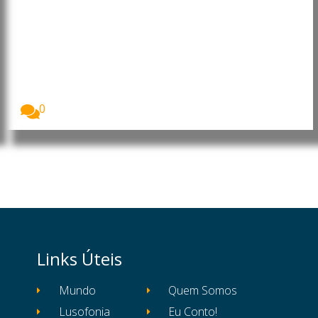
Angola: China reforça presença
no país com investimento de 900
milhões no Porto da Barra do
Dande
A China vai investir 900 milhões de dólares...
0
Links Úteis
Mundo
Quem Somos
Lusofonia
Eu Conto!