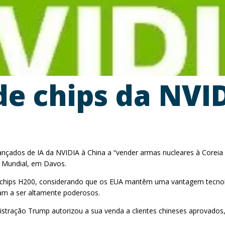
de chips da NV
çados de IA da NVIDIA à China a “vender armas nucleares à Coreia d
o Mundial, em Davos.
s chips H200, considerando que os EUA mantêm uma vantagem tecnológ
am a ser altamente poderosos.
istração Trump autorizou a sua venda a clientes chineses aprovado