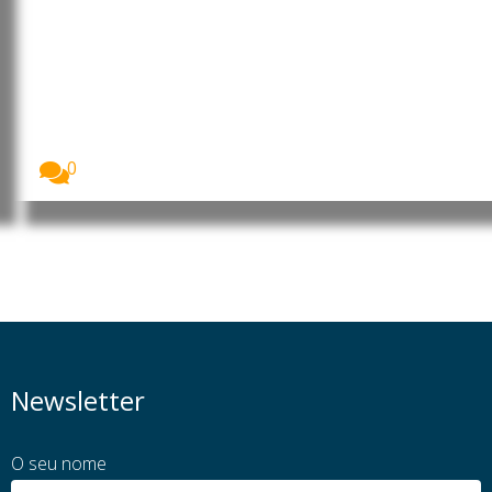
Timor-Leste e Singapura
reforçam cooperação em áreas
estratégicas
O ministro da Presidência do Conselho de Ministros...
0
Newsletter
O seu nome